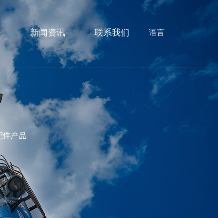
务
新闻资讯
联系我们
语言