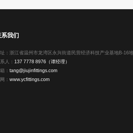
联系我们
址：浙江省温州市龙湾区永兴街道民营经济科技产业基地B-16
系人：
137 7778 8976（谭经理）
箱：
tang@jiujinfittings.com
网：
www.ycfittings.com