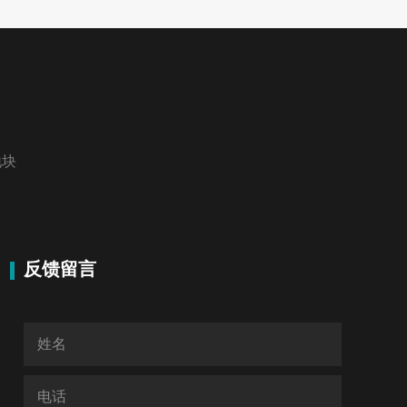
地块
反馈留言