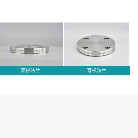
盲板法兰
盲板法兰